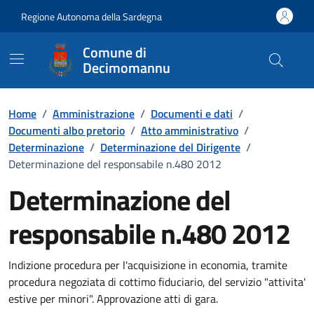
Vai ai contenuti
Vai al Footer
Regione Autonoma della Sardegna
Comune di
Decimomannu
Home
/
Amministrazione
/
Documenti e dati
/
Documenti albo pretorio
/
Atto amministrativo
/
Determinazione
/
Determinazione del Dirigente
/
Determinazione del responsabile n.480 2012
Determinazione del
responsabile n.480 2012
Dettaglio del documento
Indizione procedura per l'acquisizione in economia, tramite
procedura negoziata di cottimo fiduciario, del servizio "attivita'
estive per minori". Approvazione atti di gara.