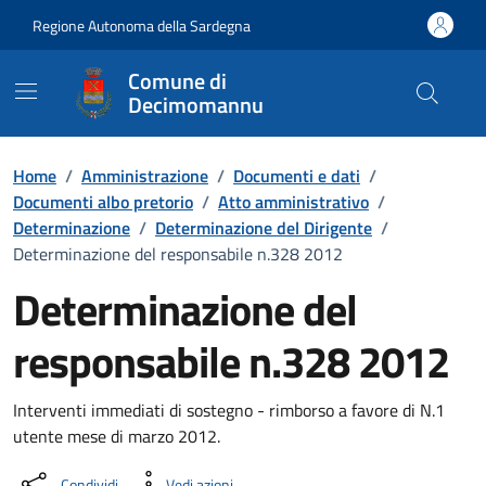
Vai ai contenuti
Vai al Footer
Regione Autonoma della Sardegna
Comune di
Decimomannu
Home
/
Amministrazione
/
Documenti e dati
/
Documenti albo pretorio
/
Atto amministrativo
/
Determinazione
/
Determinazione del Dirigente
/
Determinazione del responsabile n.328 2012
Determinazione del
responsabile n.328 2012
Dettaglio del documento
Interventi immediati di sostegno - rimborso a favore di N.1
utente mese di marzo 2012.
Condividi
Vedi azioni