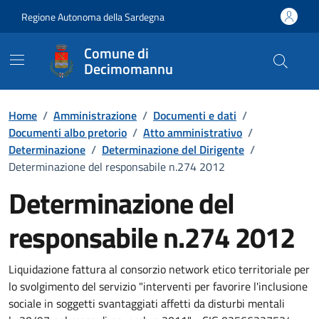
Vai ai contenuti
Vai al Footer
Regione Autonoma della Sardegna
Comune di
Decimomannu
Home
/
Amministrazione
/
Documenti e dati
/
Documenti albo pretorio
/
Atto amministrativo
/
Determinazione
/
Determinazione del Dirigente
/
Determinazione del responsabile n.274 2012
Determinazione del
responsabile n.274 2012
Dettaglio del documento
Liquidazione fattura al consorzio network etico territoriale per
lo svolgimento del servizio "interventi per favorire l'inclusione
sociale in soggetti svantaggiati affetti da disturbi mentali