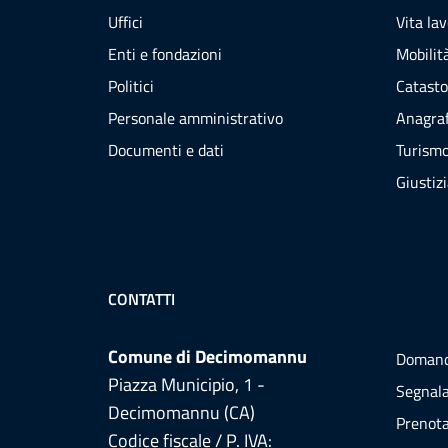
Uffici
Vita la
Enti e fondazioni
Mobilità
Politici
Catasto
Personale amministrativo
Anagraf
Documenti e dati
Turism
Giustiz
CONTATTI
Comune di Decimomannu
Domand
Piazza Municipio, 1 -
Segnala
Decimomannu (CA)
Prenot
Codice fiscale / P. IVA: