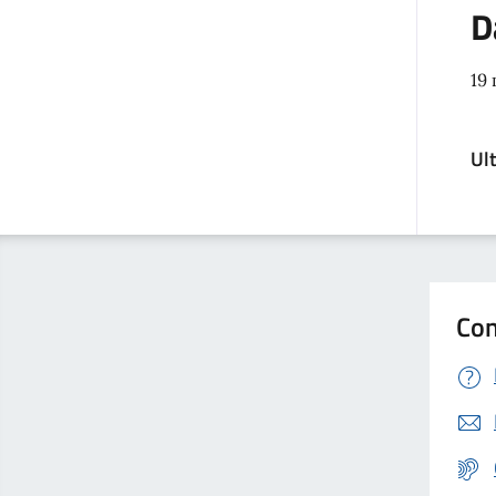
D
19
Ul
Con