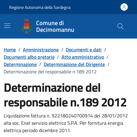
Vai ai contenuti
Vai al Footer
Regione Autonoma della Sardegna
Comune di
Decimomannu
Home
/
Amministrazione
/
Documenti e dati
/
Documenti albo pretorio
/
Atto amministrativo
/
Determinazione
/
Determinazione del Dirigente
/
Determinazione del responsabile n.189 2012
Determinazione del
responsabile n.189 2012
Dettaglio del documento
Liquidazione fattura n. 922180240700914 del 28/01/2012
alla soc. Enel servizio elettrico S.P.A. Per fornitura energia
elettrica periodo dicembre 2011.