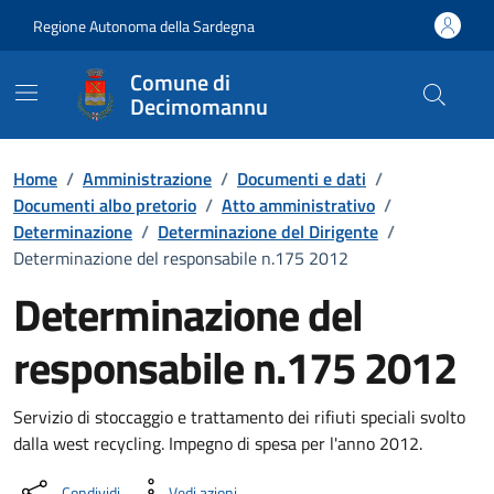
Vai ai contenuti
Vai al Footer
Regione Autonoma della Sardegna
Comune di
Decimomannu
Home
/
Amministrazione
/
Documenti e dati
/
Documenti albo pretorio
/
Atto amministrativo
/
Determinazione
/
Determinazione del Dirigente
/
Determinazione del responsabile n.175 2012
Determinazione del
responsabile n.175 2012
Dettaglio del documento
Servizio di stoccaggio e trattamento dei rifiuti speciali svolto
dalla west recycling. Impegno di spesa per l'anno 2012.
Condividi
Vedi azioni