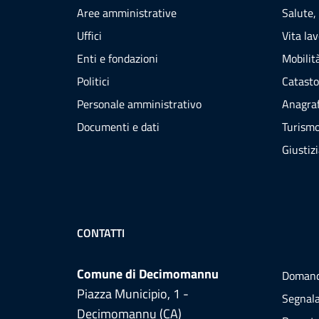
Aree amministrative
Salute,
Uffici
Vita la
Enti e fondazioni
Mobilità
Politici
Catasto
Personale amministrativo
Anagraf
Documenti e dati
Turism
Giustiz
CONTATTI
Comune di Decimomannu
Domand
Piazza Municipio, 1 -
Segnala
Decimomannu (CA)