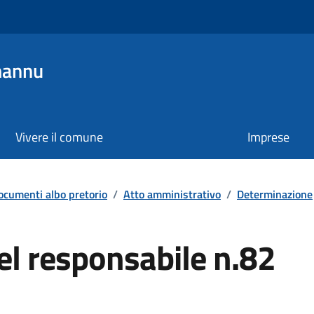
mannu
Vivere il comune
Imprese
ocumenti albo pretorio
/
Atto amministrativo
/
Determinazione
l responsabile n.82