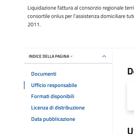
Dettaglio del documento
Liquidazione fattura al consorzio regionale terr
consortile onlus per l'assistenza domiciliare tu
2011.
INDICE DELLA PAGINA
D
Documenti
Ufficio responsabile
Formati disponibili
Licenza di distribuzione
Data pubblicazione
U