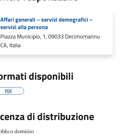
Affari generali – servizi demografici –
servizi alla persona
Piazza Municipio, 1, 09033 Decimomannu
CA, Italia
ormati disponibili
PDF
icenza di distribuzione
bblico dominio