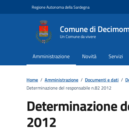
Vai ai contenuti
Vai al Footer
Regione Autonoma della Sardegna
Comune di Decimo
Un Comune da vivere
Amministrazione
Novità
Servizi
Home
/
Amministrazione
/
Documenti e dati
/
D
Determinazione del responsabile n.82 2012
Determinazione de
2012