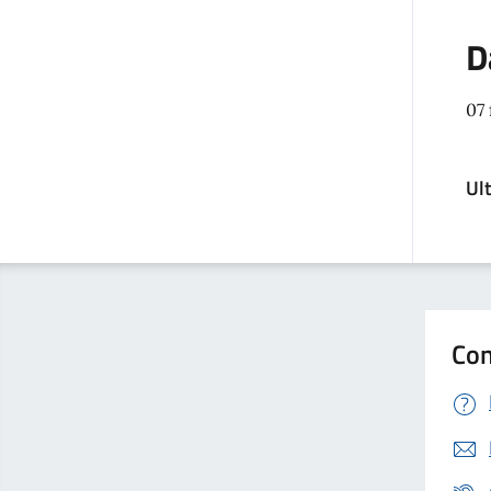
D
07 
Ul
Con