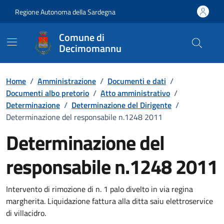
Vai ai contenuti
Vai al Footer
Regione Autonoma della Sardegna
Comune di
Decimomannu
Home
/
Amministrazione
/
Documenti e dati
/
Documenti albo pretorio
/
Atto amministrativo
/
Determinazione
/
Determinazione del Dirigente
/
Determinazione del responsabile n.1248 2011
Determinazione del
responsabile n.1248 2011
Dettaglio del documento
Intervento di rimozione di n. 1 palo divelto in via regina
margherita. Liquidazione fattura alla ditta saiu elettroservice
di villacidro.