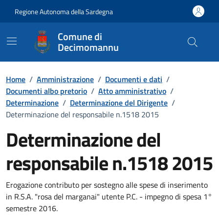
Vai ai contenuti
Vai al Footer
Regione Autonoma della Sardegna
Comune di
Decimomannu
Home
/
Amministrazione
/
Documenti e dati
/
Documenti albo pretorio
/
Atto amministrativo
/
Determinazione
/
Determinazione del Dirigente
/
Determinazione del responsabile n.1518 2015
Determinazione del
responsabile n.1518 2015
Dettaglio del documento
Erogazione contributo per sostegno alle spese di inserimento
in R.S.A. "rosa del marganai" utente P.C. - impegno di spesa 1°
semestre 2016.