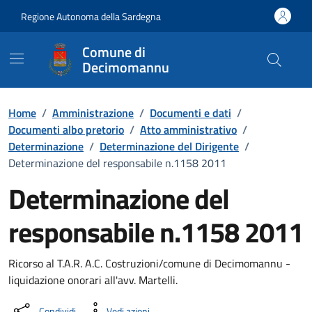
Vai ai contenuti
Vai al Footer
Regione Autonoma della Sardegna
Comune di
Decimomannu
Home
/
Amministrazione
/
Documenti e dati
/
Documenti albo pretorio
/
Atto amministrativo
/
Determinazione
/
Determinazione del Dirigente
/
Determinazione del responsabile n.1158 2011
Determinazione del
responsabile n.1158 2011
Dettaglio del documento
Ricorso al T.A.R. A.C. Costruzioni/comune di Decimomannu -
liquidazione onorari all'avv. Martelli.
Condividi
Vedi azioni