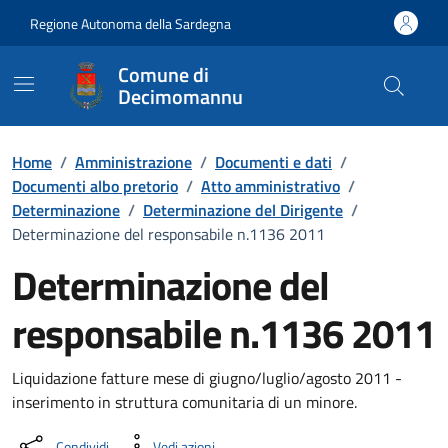
Vai ai contenuti
Vai al Footer
Regione Autonoma della Sardegna
Comune di
Decimomannu
Home
/
Amministrazione
/
Documenti e dati
/
Documenti albo pretorio
/
Atto amministrativo
/
Determinazione
/
Determinazione del Dirigente
/
Determinazione del responsabile n.1136 2011
Determinazione del
responsabile n.1136 2011
Dettaglio del documento
Liquidazione fatture mese di giugno/luglio/agosto 2011 -
inserimento in struttura comunitaria di un minore.
Condividi
Vedi azioni