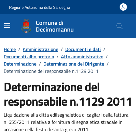
Vai ai contenuti
Vai al Footer
Regione Autonoma della Sardegna
Comune di
Decimomannu
Home
/
Amministrazione
/
Documenti e dati
/
Documenti albo pretorio
/
Atto amministrativo
/
Determinazione
/
Determinazione del Dirigente
/
Determinazione del responsabile n.1129 2011
Determinazione del
responsabile n.1129 2011
Dettaglio del documento
Liquidazione alla ditta edilsegnaletica di cagliari della fattura
n. 655/2011 relativa a fornitura di segnaletica stradale in
occasione della festa di santa greca 2011.