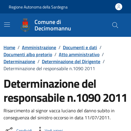
Vai ai contenuti
Vai al Footer
Regione Autonoma della Sardegna
Comune di
Decimomannu
Home
/
Amministrazione
/
Documenti e dati
/
Documenti albo pretorio
/
Atto amministrativo
/
Determinazione
/
Determinazione del Dirigente
/
Determinazione del responsabile n.1090 2011
Determinazione del
responsabile n.1090 2011
Dettaglio del documento
Risarcimento al signor vacca luciano del danno subito in
conseguenza del sinistro occorso in data 11/07/2011.
Condividi
Vedi azioni