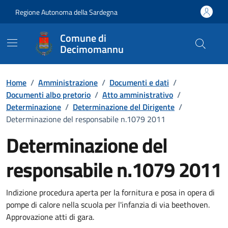
Vai ai contenuti
Vai al Footer
Regione Autonoma della Sardegna
Comune di
Decimomannu
Home
/
Amministrazione
/
Documenti e dati
/
Documenti albo pretorio
/
Atto amministrativo
/
Determinazione
/
Determinazione del Dirigente
/
Determinazione del responsabile n.1079 2011
Determinazione del
responsabile n.1079 2011
Dettaglio del documento
Indizione procedura aperta per la fornitura e posa in opera di
pompe di calore nella scuola per l'infanzia di via beethoven.
Approvazione atti di gara.