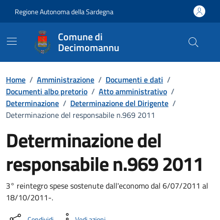
Vai ai contenuti
Vai al Footer
Regione Autonoma della Sardegna
Comune di
Decimomannu
Home
/
Amministrazione
/
Documenti e dati
/
Documenti albo pretorio
/
Atto amministrativo
/
Determinazione
/
Determinazione del Dirigente
/
Determinazione del responsabile n.969 2011
Determinazione del
responsabile n.969 2011
Dettaglio del documento
3° reintegro spese sostenute dall'economo dal 6/07/2011 al
18/10/2011-.
Condividi
Vedi azioni