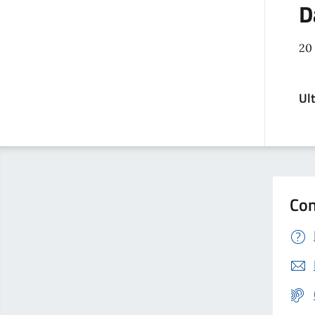
D
20 
Ul
Con