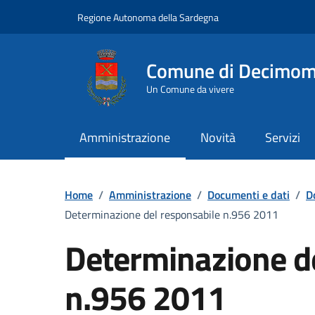
Vai ai contenuti
Vai al Footer
Regione Autonoma della Sardegna
Comune di Decimo
Un Comune da vivere
Amministrazione
Novità
Servizi
Home
/
Amministrazione
/
Documenti e dati
/
D
Determinazione del responsabile n.956 2011
Determinazione d
n.956 2011