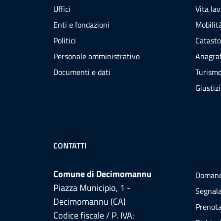
Uffici
Vita la
Enti e fondazioni
Mobilità
Politici
Catasto
Personale amministrativo
Anagraf
Documenti e dati
Turism
Giustiz
CONTATTI
Comune di Decimomannu
Domand
Piazza Municipio, 1 -
Segnala
Decimomannu (CA)
Prenot
Codice fiscale / P. IVA: