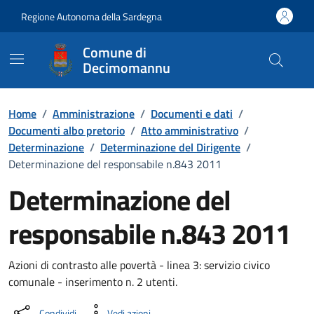
Vai ai contenuti
Vai al Footer
Regione Autonoma della Sardegna
Comune di
Decimomannu
Home
/
Amministrazione
/
Documenti e dati
/
Documenti albo pretorio
/
Atto amministrativo
/
Determinazione
/
Determinazione del Dirigente
/
Determinazione del responsabile n.843 2011
Determinazione del
responsabile n.843 2011
Dettaglio del documento
Azioni di contrasto alle povertà - linea 3: servizio civico
comunale - inserimento n. 2 utenti.
Condividi
Vedi azioni