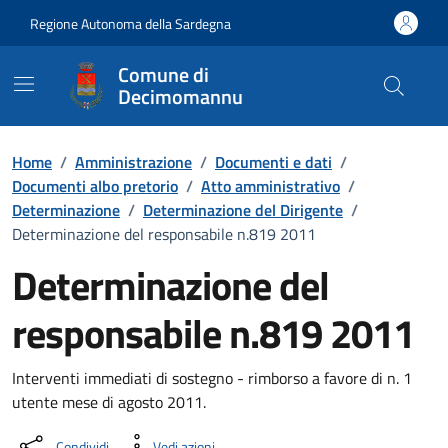
Vai ai contenuti
Vai al Footer
Regione Autonoma della Sardegna
Comune di
Decimomannu
Home
/
Amministrazione
/
Documenti e dati
/
Documenti albo pretorio
/
Atto amministrativo
/
Determinazione
/
Determinazione del Dirigente
/
Determinazione del responsabile n.819 2011
Determinazione del
responsabile n.819 2011
Dettaglio del documento
Interventi immediati di sostegno - rimborso a favore di n. 1
utente mese di agosto 2011.
Condividi
Vedi azioni