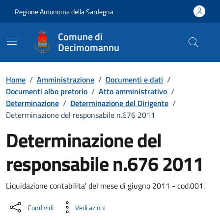
Vai ai contenuti
Vai al Footer
Regione Autonoma della Sardegna
Comune di
Decimomannu
Home
/
Amministrazione
/
Documenti e dati
/
Documenti albo pretorio
/
Atto amministrativo
/
Determinazione
/
Determinazione del Dirigente
/
Determinazione del responsabile n.676 2011
Determinazione del
responsabile n.676 2011
Dettaglio del documento
Liquidazione contabilita' del mese di giugno 2011 - cod.001.
Condividi
Vedi azioni