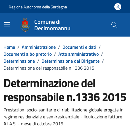
Vai ai contenuti
Vai al Footer
Regione Autonoma della Sardegna
Comune di
Decimomannu
Home
/
Amministrazione
/
Documenti e dati
/
Documenti albo pretorio
/
Atto amministrativo
/
Determinazione
/
Determinazione del Dirigente
/
Determinazione del responsabile n.1336 2015
Determinazione del
responsabile n.1336 2015
Dettaglio del documento
Prestazioni socio-sanitarie di riabilitazione globale erogate in
regime residenziale e semiresidenziale - liquidazione fatture
A.I.A.S. - mese di ottobre 2015.