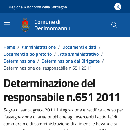
Vai ai contenuti
Vai al Footer
Regione Autonoma della Sardegna
Comune di
Decimomannu
Home
/
Amministrazione
/
Documenti e dati
/
Documenti albo pretorio
/
Atto amministrativo
/
Determinazione
/
Determinazione del Dirigente
/
Determinazione del responsabile n.651 2011
Determinazione del
responsabile n.651 2011
Dettaglio del documento
Sagra di santa greca 2011. Integrazione e rettifica avviso per
l'assegnazione di aree pubbliche agli esercenti l'attivita' di
commercio e di somministrazione di alimenti e bevande su