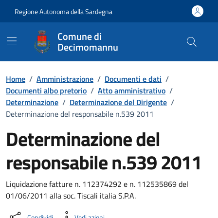
Vai ai contenuti
Vai al Footer
Regione Autonoma della Sardegna
Comune di
Decimomannu
Home
/
Amministrazione
/
Documenti e dati
/
Documenti albo pretorio
/
Atto amministrativo
/
Determinazione
/
Determinazione del Dirigente
/
Determinazione del responsabile n.539 2011
Determinazione del
responsabile n.539 2011
Dettaglio del documento
Liquidazione fatture n. 112374292 e n. 112535869 del
01/06/2011 alla soc. Tiscali italia S.P.A.
Condividi
Vedi azioni