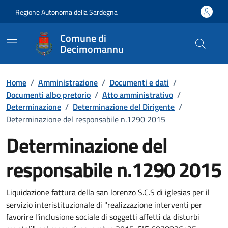
Vai ai contenuti
Vai al Footer
Regione Autonoma della Sardegna
Comune di
Decimomannu
Home
/
Amministrazione
/
Documenti e dati
/
Documenti albo pretorio
/
Atto amministrativo
/
Determinazione
/
Determinazione del Dirigente
/
Determinazione del responsabile n.1290 2015
Determinazione del
responsabile n.1290 2015
Dettaglio del documento
Liquidazione fattura della san lorenzo S.C.S di iglesias per il
servizio interistituzionale di "realizzazione interventi per
favorire l'inclusione sociale di soggetti affetti da disturbi