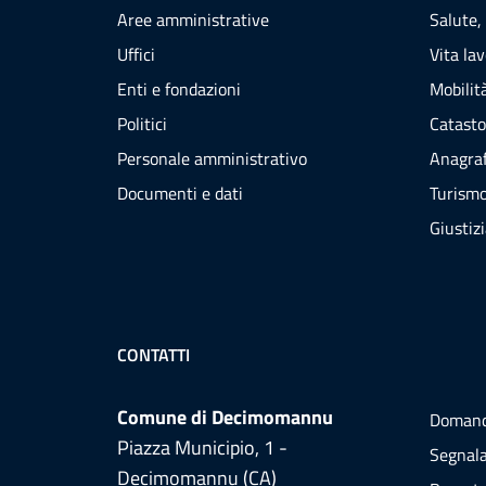
Aree amministrative
Salute,
Uffici
Vita la
Enti e fondazioni
Mobilità
Politici
Catasto
Personale amministrativo
Anagraf
Documenti e dati
Turism
Giustiz
CONTATTI
Comune di Decimomannu
Domand
Piazza Municipio, 1 -
Segnala
Decimomannu (CA)