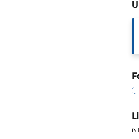
U
F
L
Pu