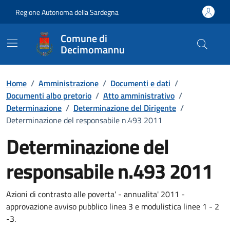
Vai ai contenuti
Vai al Footer
Regione Autonoma della Sardegna
Comune di
Decimomannu
Home
/
Amministrazione
/
Documenti e dati
/
Documenti albo pretorio
/
Atto amministrativo
/
Determinazione
/
Determinazione del Dirigente
/
Determinazione del responsabile n.493 2011
Determinazione del
responsabile n.493 2011
Dettaglio del documento
Azioni di contrasto alle poverta' - annualita' 2011 -
approvazione avviso pubblico linea 3 e modulistica linee 1 - 2
-3.