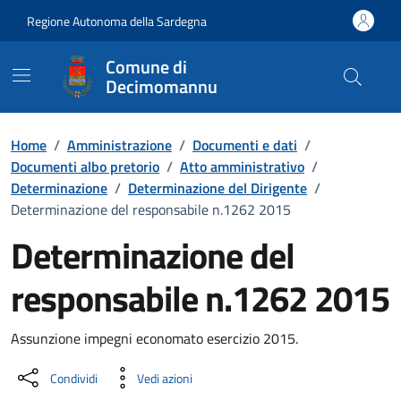
Vai ai contenuti
Vai al Footer
Regione Autonoma della Sardegna
Comune di
Decimomannu
Home
/
Amministrazione
/
Documenti e dati
/
Documenti albo pretorio
/
Atto amministrativo
/
Determinazione
/
Determinazione del Dirigente
/
Determinazione del responsabile n.1262 2015
Determinazione del
responsabile n.1262 2015
Dettaglio del documento
Assunzione impegni economato esercizio 2015.
Condividi
Vedi azioni