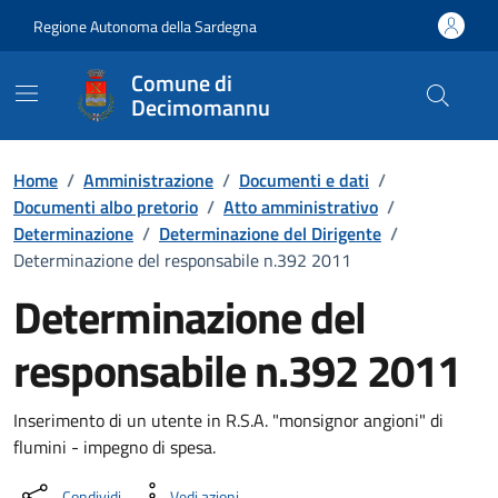
Vai ai contenuti
Vai al Footer
Regione Autonoma della Sardegna
Comune di
Decimomannu
Home
/
Amministrazione
/
Documenti e dati
/
Documenti albo pretorio
/
Atto amministrativo
/
Determinazione
/
Determinazione del Dirigente
/
Determinazione del responsabile n.392 2011
Determinazione del
responsabile n.392 2011
Dettaglio del documento
Inserimento di un utente in R.S.A. "monsignor angioni" di
flumini - impegno di spesa.
Condividi
Vedi azioni