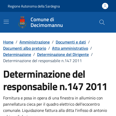
Vai ai contenuti
Vai al Footer
Regione Autonoma della Sardegna
Comune di
Decimomannu
Home
/
Amministrazione
/
Documenti e dati
/
Documenti albo pretorio
/
Atto amministrativo
/
Determinazione
/
Determinazione del Dirigente
/
Determinazione del responsabile n.147 2011
Determinazione del
responsabile n.147 2011
Dettaglio del documento
Fornitura e posa in opera di una finestra in alluminio con
pannellatura cieca per il quadro elettrico dell'ecocentro
comunale. Liquidazione fattura alla ditta l'infisso di antonio