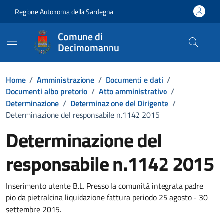
Vai ai contenuti
Vai al Footer
Regione Autonoma della Sardegna
Comune di
Decimomannu
Home
/
Amministrazione
/
Documenti e dati
/
Documenti albo pretorio
/
Atto amministrativo
/
Determinazione
/
Determinazione del Dirigente
/
Determinazione del responsabile n.1142 2015
Determinazione del
responsabile n.1142 2015
Dettaglio del documento
Inserimento utente B.L. Presso la comunità integrata padre
pio da pietralcina liquidazione fattura periodo 25 agosto - 30
settembre 2015.