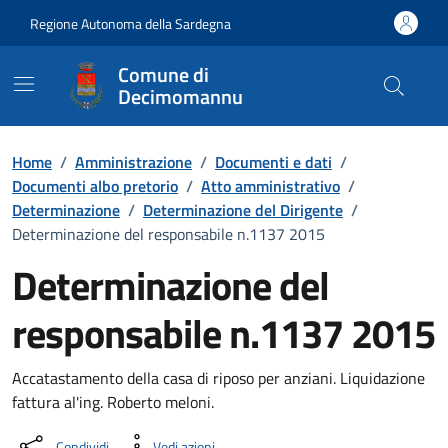
Vai ai contenuti
Vai al Footer
Regione Autonoma della Sardegna
Comune di
Decimomannu
Home
/
Amministrazione
/
Documenti e dati
/
Documenti albo pretorio
/
Atto amministrativo
/
Determinazione
/
Determinazione del Dirigente
/
Determinazione del responsabile n.1137 2015
Determinazione del
responsabile n.1137 2015
Dettaglio del documento
Accatastamento della casa di riposo per anziani. Liquidazione
fattura al'ing. Roberto meloni.
Condividi
Vedi azioni