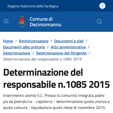
Vai ai contenuti
Vai al Footer
Regione Autonoma della Sardegna
Comune di
Decimomannu
Home
/
Amministrazione
/
Documenti e dati
/
Documenti albo pretorio
/
Atto amministrativo
/
Determinazione
/
Determinazione del Dirigente
/
Determinazione del responsabile n.1085 2015
Determinazione del
responsabile n.1085 2015
Dettaglio del documento
Inserimento utente S.C. Presso la comunità integrata padre
pio da pietralcina - capoterra - determinazione quota utenza e
quota comune - liquidazione quota mese di novembre 2015.