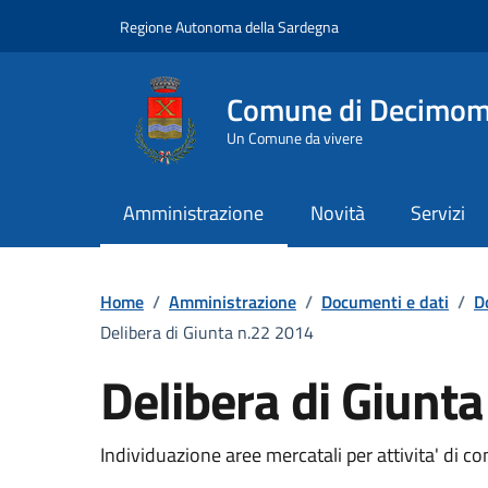
Vai ai contenuti
Vai al Footer
Regione Autonoma della Sardegna
Comune di Decimo
Un Comune da vivere
Amministrazione
Novità
Servizi
Home
/
Amministrazione
/
Documenti e dati
/
D
Delibera di Giunta n.22 2014
Delibera di Giunt
Dettaglio del documento
Individuazione aree mercatali per attivita' di co