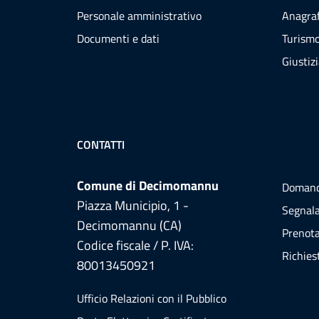
Personale amministrativo
Anagraf
Documenti e dati
Turism
Giustiz
CONTATTI
Comune di Decimomannu
Domand
Piazza Municipio, 1 -
Segnala
Decimomannu (CA)
Prenot
Codice fiscale / P. IVA:
Richies
80013450921
Ufficio Relazioni con il Pubblico