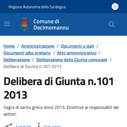
Vai ai contenuti
Vai al Footer
Regione Autonoma della Sardegna
Comune di
Decimomannu
Home
/
Amministrazione
/
Documenti e dati
/
Documenti albo pretorio
/
Atto amministrativo
/
Deliberazione
/
Deliberazione della Giunta comunale
/
Delibera di Giunta n.101 2013
Delibera di Giunta n.101
2013
Dettaglio del documento
Sagra di santa greca anno 2013. Direttive ai responsabili dei
settori.
Condividi
Vedi azioni