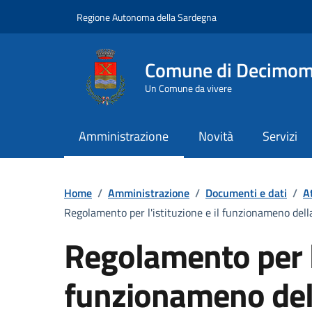
Vai ai contenuti
Vai al Footer
Regione Autonoma della Sardegna
Comune di Decimo
Un Comune da vivere
Amministrazione
Novità
Servizi
Home
/
Amministrazione
/
Documenti e dati
/
A
Regolamento per l'istituzione e il funzionameno dell
Regolamento per l'
funzionameno del