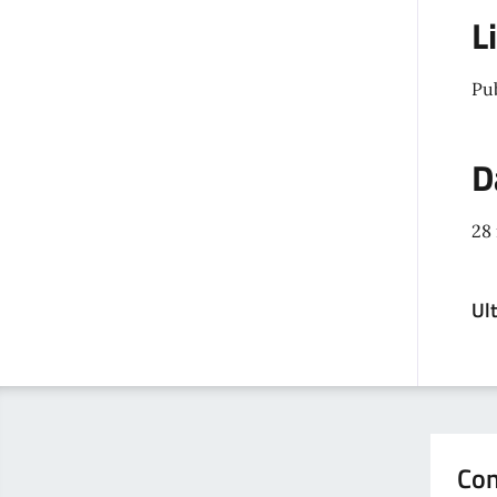
L
Pu
D
28
Ul
Con