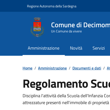
Vai ai contenuti
Vai al Footer
Regione Autonoma della Sardegna
Comune di Decimo
Un Comune da vivere
Amministrazione
Novità
Servizi
Home
/
Amministrazione
/
Documenti e dati
/
A
Regolamento Scuol
Dettaglio del documento
Disciplina l'attività della Scuola dell'Infanzia Co
attrezzature presenti nell'immobile di propriet