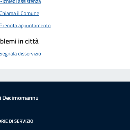
Richiedi assistenza
Chiama il Comune
Prenota appuntamento
blemi in città
Segnala disservizio
i Decimomannu
RIE DI SERVIZIO