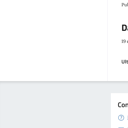
Pu
D
19
Ul
Con