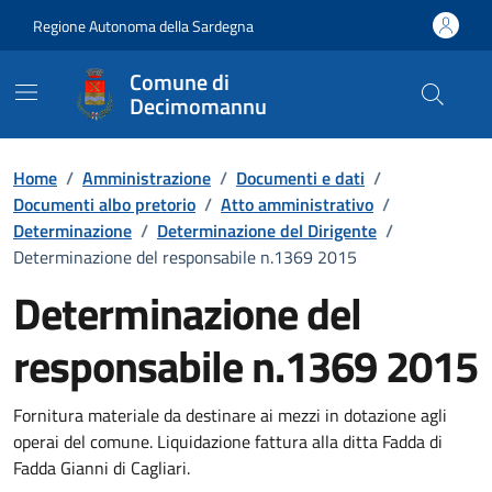
Vai ai contenuti
Vai al Footer
Regione Autonoma della Sardegna
Comune di
Decimomannu
Home
/
Amministrazione
/
Documenti e dati
/
Documenti albo pretorio
/
Atto amministrativo
/
Determinazione
/
Determinazione del Dirigente
/
Determinazione del responsabile n.1369 2015
Determinazione del
responsabile n.1369 2015
Dettaglio del documento
Fornitura materiale da destinare ai mezzi in dotazione agli
operai del comune. Liquidazione fattura alla ditta Fadda di
Fadda Gianni di Cagliari.