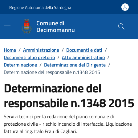
Vai ai contenuti
Vai al Footer
Regione Autonoma della Sardegna
Comune di
Decimomannu
Home
/
Amministrazione
/
Documenti e dati
/
Documenti albo pretorio
/
Atto amministrativo
/
Determinazione
/
Determinazione del Dirigente
/
Determinazione del responsabile n.1348 2015
Determinazione del
responsabile n.1348 2015
Dettaglio del documento
Servizi tecnici per la redazione del piano comunale di
protezione civile - rischio incendio di interfaccia. Liquidazione
fattura all'ing. Italo Frau di Cagliari.