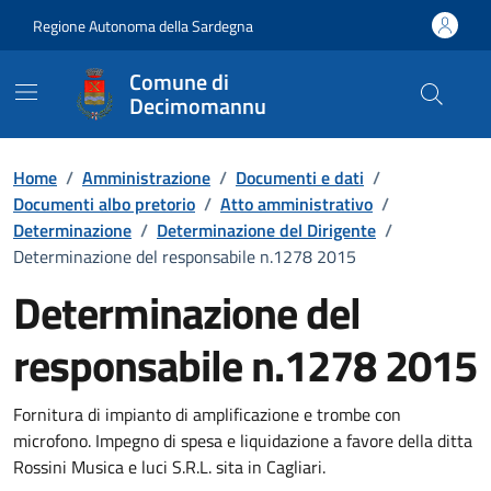
Vai ai contenuti
Vai al Footer
Regione Autonoma della Sardegna
Comune di
Decimomannu
Home
/
Amministrazione
/
Documenti e dati
/
Documenti albo pretorio
/
Atto amministrativo
/
Determinazione
/
Determinazione del Dirigente
/
Determinazione del responsabile n.1278 2015
Determinazione del
responsabile n.1278 2015
Dettaglio del documento
Fornitura di impianto di amplificazione e trombe con
microfono. Impegno di spesa e liquidazione a favore della ditta
Rossini Musica e luci S.R.L. sita in Cagliari.