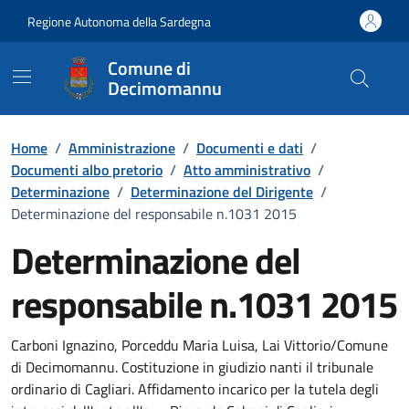
Vai ai contenuti
Vai al Footer
Regione Autonoma della Sardegna
Comune di
Decimomannu
Home
/
Amministrazione
/
Documenti e dati
/
Documenti albo pretorio
/
Atto amministrativo
/
Determinazione
/
Determinazione del Dirigente
/
Determinazione del responsabile n.1031 2015
Determinazione del
responsabile n.1031 2015
Dettaglio del documento
Carboni Ignazino, Porceddu Maria Luisa, Lai Vittorio/Comune
di Decimomannu. Costituzione in giudizio nanti il tribunale
ordinario di Cagliari. Affidamento incarico per la tutela degli