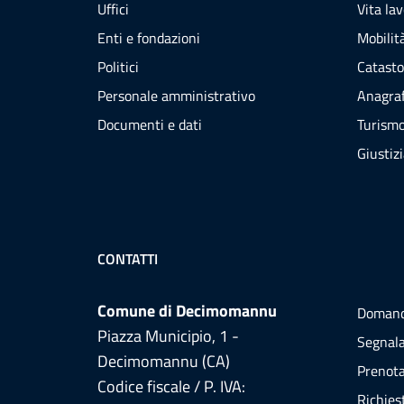
Uffici
Vita la
Enti e fondazioni
Mobilità
Politici
Catasto
Personale amministrativo
Anagraf
Documenti e dati
Turism
Giustiz
CONTATTI
Comune di Decimomannu
Domand
Piazza Municipio, 1 -
Segnala
Decimomannu (CA)
Prenot
Codice fiscale / P. IVA:
Richies