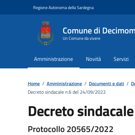
Vai ai contenuti
Vai al Footer
Regione Autonoma della Sardegna
Comune di Decimo
Un Comune da vivere
Amministrazione
Novità
Servizi
Home
/
Amministrazione
/
Documenti e dati
/
D
Decreto sindacale n.6 del 24/09/2022
Decreto sindacal
Protocollo 20565/2022