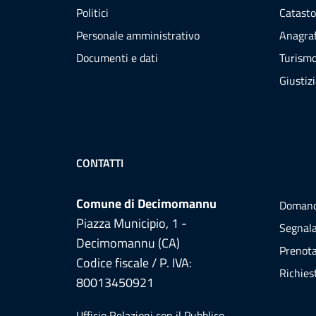
Politici
Catasto
Personale amministrativo
Anagraf
Documenti e dati
Turism
Giustiz
CONTATTI
Comune di Decimomannu
Domand
Piazza Municipio, 1 -
Segnala
Decimomannu (CA)
Prenot
Codice fiscale / P. IVA:
Richies
80013450921
Ufficio Relazioni con il Pubblico