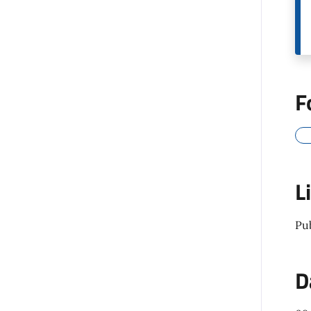
F
L
Pu
D