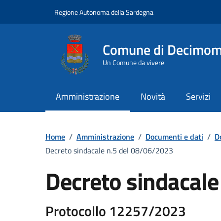
Vai ai contenuti
Vai al Footer
Regione Autonoma della Sardegna
Comune di Decimo
Un Comune da vivere
Amministrazione
Novità
Servizi
Home
/
Amministrazione
/
Documenti e dati
/
D
Decreto sindacale n.5 del 08/06/2023
Decreto sindacal
Protocollo 12257/2023