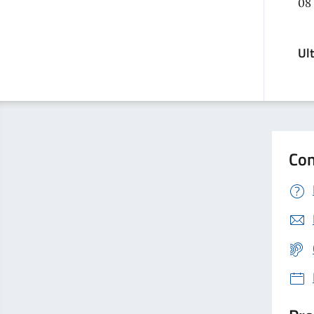
08
Ul
Con