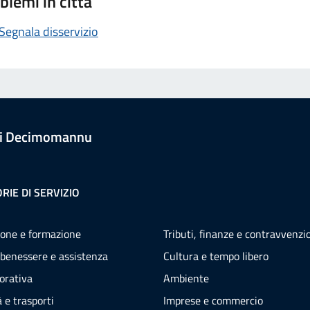
blemi in città
Segnala disservizio
i Decimomannu
RIE DI SERVIZIO
one e formazione
Tributi, finanze e contravvenzi
 benessere e assistenza
Cultura e tempo libero
vorativa
Ambiente
 e trasporti
Imprese e commercio