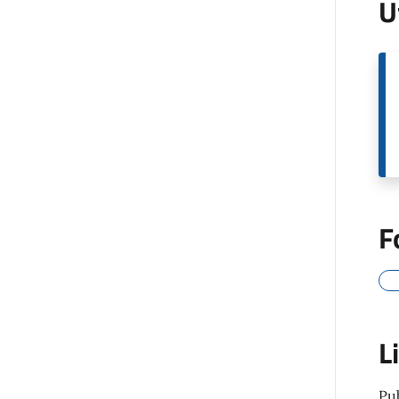
U
F
L
Pu