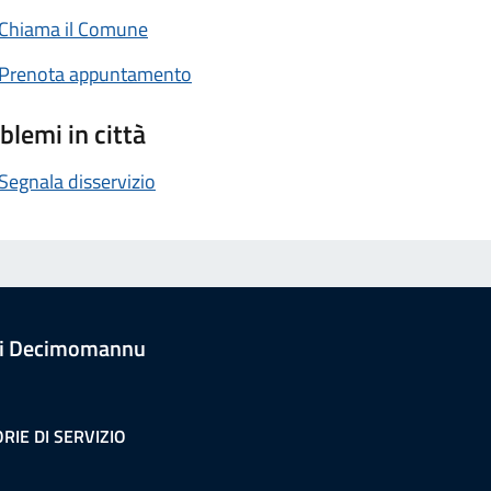
Chiama il Comune
Prenota appuntamento
blemi in città
Segnala disservizio
i Decimomannu
RIE DI SERVIZIO