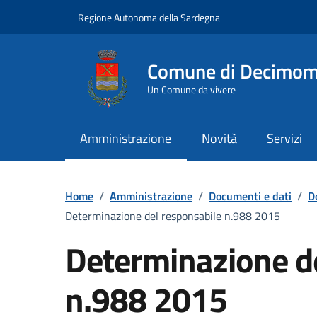
Vai ai contenuti
Vai al Footer
Regione Autonoma della Sardegna
Comune di Decimo
Un Comune da vivere
Amministrazione
Novità
Servizi
Home
/
Amministrazione
/
Documenti e dati
/
D
Determinazione del responsabile n.988 2015
Determinazione d
n.988 2015