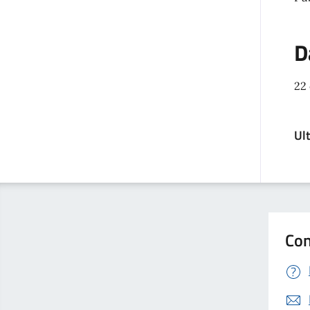
D
22 
Ul
Con