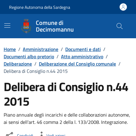
Vai ai contenuti
Vai al Footer
Regione Autonoma della Sardegna
Comune di
Decimomannu
Home
/
Amministrazione
/
Documenti e dati
/
Documenti albo pretorio
/
Atto amministrativo
/
Deliberazione
/
Deliberazione del Consiglio comunale
/
Delibera di Consiglio n.44 2015
Delibera di Consiglio n.44
2015
Dettaglio del documento
Piano annuale degli incarichi e delle collaborazioni autonome,
ai sensi dell'art. 46 comma 2 della l. 133/2008. Integrazione.
Condividi
Vedi azioni