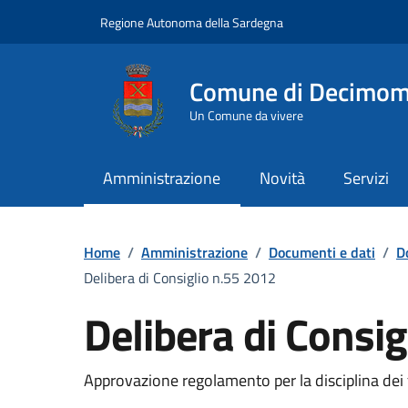
Vai ai contenuti
Vai al Footer
Regione Autonoma della Sardegna
Comune di Decimo
Un Comune da vivere
Amministrazione
Novità
Servizi
Home
/
Amministrazione
/
Documenti e dati
/
D
Delibera di Consiglio n.55 2012
Delibera di Consi
Dettaglio del documento
Approvazione regolamento per la disciplina dei