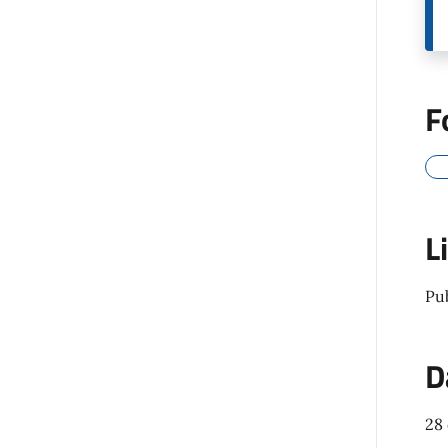
F
L
Pu
D
28