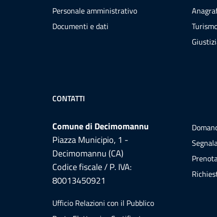
Personale amministrativo
Anagraf
Documenti e dati
Turism
Giustiz
CONTATTI
Comune di Decimomannu
Domand
Piazza Municipio, 1 -
Segnala
Decimomannu (CA)
Prenot
Codice fiscale / P. IVA:
Richies
80013450921
Ufficio Relazioni con il Pubblico