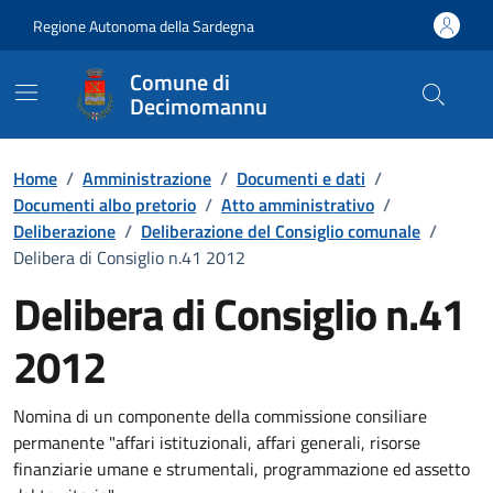
Vai ai contenuti
Vai al Footer
Regione Autonoma della Sardegna
Comune di
Decimomannu
Home
/
Amministrazione
/
Documenti e dati
/
Documenti albo pretorio
/
Atto amministrativo
/
Deliberazione
/
Deliberazione del Consiglio comunale
/
Delibera di Consiglio n.41 2012
Delibera di Consiglio n.41
2012
Dettaglio del documento
Nomina di un componente della commissione consiliare
permanente "affari istituzionali, affari generali, risorse
finanziarie umane e strumentali, programmazione ed assetto