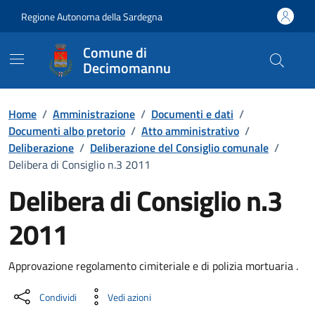
Vai ai contenuti
Vai al Footer
Regione Autonoma della Sardegna
Comune di
Decimomannu
Home
/
Amministrazione
/
Documenti e dati
/
Documenti albo pretorio
/
Atto amministrativo
/
Deliberazione
/
Deliberazione del Consiglio comunale
/
Delibera di Consiglio n.3 2011
Delibera di Consiglio n.3
2011
Dettaglio del documento
Approvazione regolamento cimiteriale e di polizia mortuaria .
Condividi
Vedi azioni