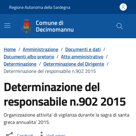
Vai ai contenuti
Vai al Footer
Regione Autonoma della Sardegna
Comune di
Decimomannu
Home
/
Amministrazione
/
Documenti e dati
/
Documenti albo pretorio
/
Atto amministrativo
/
Determinazione
/
Determinazione del Dirigente
/
Determinazione del responsabile n.902 2015
Determinazione del
responsabile n.902 2015
Dettaglio del documento
Organizzazione attivita' di vigilanza durante la sagra di santa
greca annualita' 2015.
Condividi
Vedi azioni