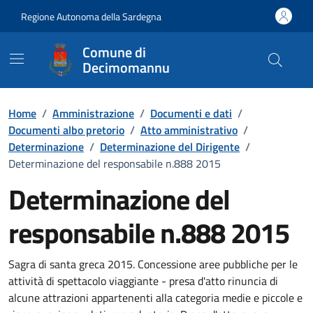
Vai ai contenuti
Vai al Footer
Regione Autonoma della Sardegna
Comune di
Decimomannu
Home
/
Amministrazione
/
Documenti e dati
/
Documenti albo pretorio
/
Atto amministrativo
/
Determinazione
/
Determinazione del Dirigente
/
Determinazione del responsabile n.888 2015
Determinazione del
responsabile n.888 2015
Dettaglio del documento
Sagra di santa greca 2015. Concessione aree pubbliche per le
attività di spettacolo viaggiante - presa d'atto rinuncia di
alcune attrazioni appartenenti alla categoria medie e piccole e