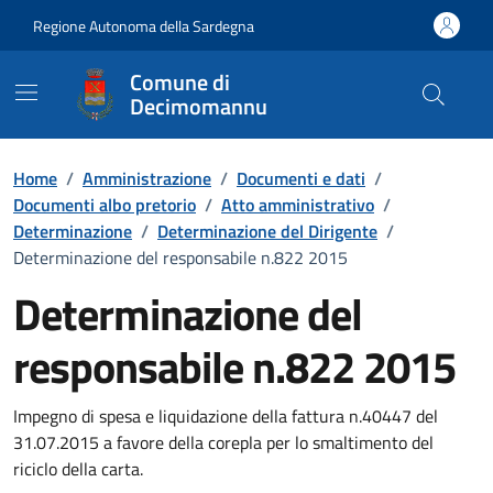
Vai ai contenuti
Vai al Footer
Regione Autonoma della Sardegna
Comune di
Decimomannu
Home
/
Amministrazione
/
Documenti e dati
/
Documenti albo pretorio
/
Atto amministrativo
/
Determinazione
/
Determinazione del Dirigente
/
Determinazione del responsabile n.822 2015
Determinazione del
responsabile n.822 2015
Dettaglio del documento
Impegno di spesa e liquidazione della fattura n.40447 del
31.07.2015 a favore della corepla per lo smaltimento del
riciclo della carta.