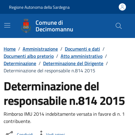
Vai ai contenuti
Vai al Footer
Regione Autonoma della Sardegna
Comune di
Decimomannu
Home
/
Amministrazione
/
Documenti e dati
/
Documenti albo pretorio
/
Atto amministrativo
/
Determinazione
/
Determinazione del Dirigente
/
Determinazione del responsabile n.814 2015
Determinazione del
responsabile n.814 2015
Dettaglio del documento
Rimborso IMU 2014 indebitamente versata in favore di n. 1
contribuente.
Condividi
Vedi azioni